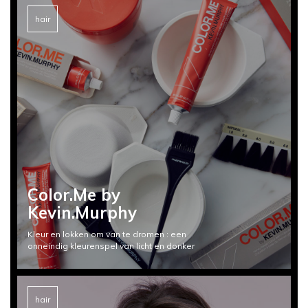
hair
Color.Me by
Kevin.Murphy
Kleur en lokken om van te dromen : een
onneindig kleurenspel van licht en donker
hair