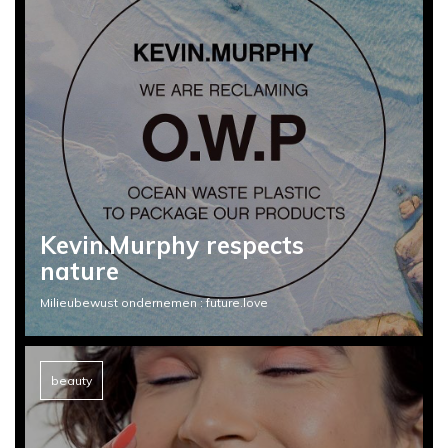
Kevin.Murphy respects
nature
Milieubewust ondernemen : future.love
beauty