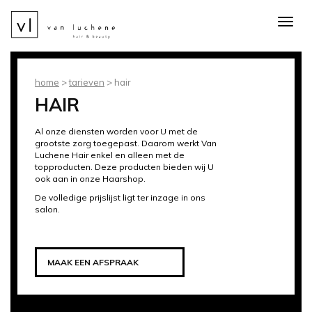
Toggl
naviga
home
>
tarieven
>
hair
HAIR
Al onze diensten worden voor U met de
grootste zorg toegepast. Daarom werkt Van
Luchene Hair enkel en alleen met de
topproducten. Deze producten bieden wij U
ook aan in onze Haarshop.
De volledige prijslijst ligt ter inzage in ons
salon.
LOKKEN
VORM
Put your hair up in the
Baby-meches, ombre, sombre, grombre,
MAAK EEN AFSPRAAK
air
baleyage, sun-kissed, twilighting, bang-lights,
Showpony
Onze VORM-dienst biedt u tal van
...
mogelijkheden
Waarom niet eens de haren ‘up in the air’?
Haarextensies