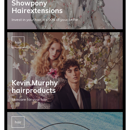
Showpony
Hairextensions
Invest in your hair, it’s 90% of your selfie
hair
Kevin.Murphy
hairproducts
Skincare for your hair
hair